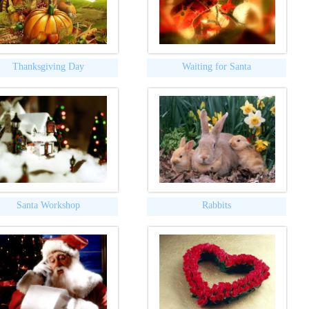
Thanksgiving Day
Waiting for Santa
Santa Workshop
Rabbits