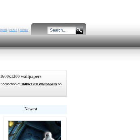
nglish
|
czech
|
slovak
1600x1200 wallpapers
t collection of
1600x1200 wallpapers
on
Newest