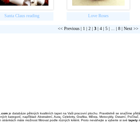
Santa Claus reading
Love Roses
<< Previous
|
1
|
2
|
3
|
4
|
5
| ... |
8
|
Next >>
s.com
je databáze pěkných kvalitních tapet na Vaši pracovní plochu. Pravidelně se snažíme při
ých kategorií, například: Abstraktní, Auta, Celebrity, Grafika, Města, Motocykly, Ostatní, Počítač, 
h stránkách máte možnost filtrovat podle různých kritérii. Proto neváhejte a vyberte si své
tapety 