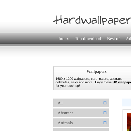
Index
Top download
Best of
Ad
Wallpapers
1600 x 1200 wallpapers, cars, nature, abstract,
celebrites, sexy and more...Enjoy these
HD wallpap
for your desktop!
A1
Abstract
Animals