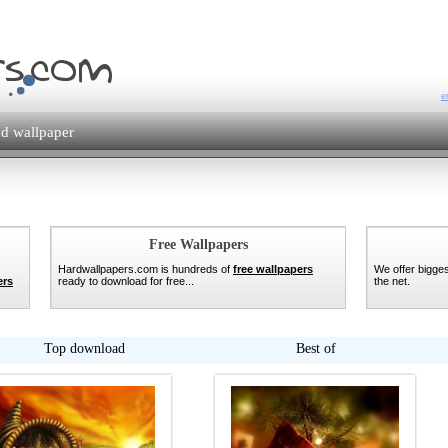
e
d wallpaper
Free Wallpapers
Hardwallpapers.com is hundreds of
free wallpapers
We offer bigges
ers
ready to download for free...
the net.
Top download
Best of