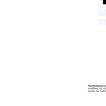
Hardwallpaper
rozděleny do různ
tapety. Na našic